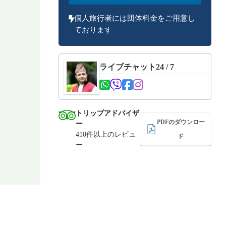
個人旅行者には団体料金をご用意し
ております
ライブチャット24 / 7
トリップアドバイザ
PDFのダウンロー
ー
410件以上のレビュ
ド
ー