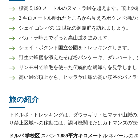
標高 5,190 メートルのヌマ・ラ峠を越えます。頂上休
2 キロメートル離れたところから見えるポクンド湖
シェイ ゴンパの 12 世紀の洞窟群を訪れましょう。
バガ・ラ峠までずっと高山道を進みます。
シェイ・ポクンド国立公園をトレッキングします。
野生の蜂蜜を添えたそば粉パンケーキ、ダルバート、
リンモ村で羊毛を使った伝統的な網織りを見学しまし
高い峠の頂上から、ヒマラヤ山脈の高い渓谷のパノラ
旅の紹介
下ドルポ・トレッキングは、ダウラギリ・ヒマラヤ山脈の
り禁止区域への移動には、認可機関またはカトマンズの観
ドルパ
学校区
スパン
7,889平方キロメートル
ネパールの20