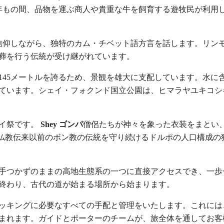
年もの間、品物を運ぶ商人や貴重な牛を飼育する遊牧民が利用
を信仰しながら、独特のカム・チベット語方言を話します。リン
葬を行う伝統が受け継がれています。
145メートルを誇るため、景観を雄大に支配しています。水に
ています。シェイ・フォクンド国立公園は、ヒマラヤユキコシ
ェイ祭です。
Shey
ゴンパ
僧侶たちが神々を象った衣装をまとい
、仏教伝来以前のボン教の伝統を守り続けるドルポの人口構成の
手つかずのままの高地生態系の一つに直接アクセスでき、一歩
終わり、古代の道が始まる場所から始まります。
ッキングに必要なすべての手配と管理をいたします。これには
れます。ガイドとポーターのチームが、旅全体を通してお客様を