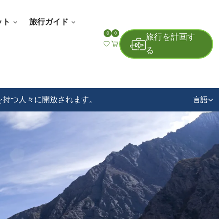
ット
旅行ガイド
0
0
旅行を計画す
る
トを持つ人々に開放されます。
言語