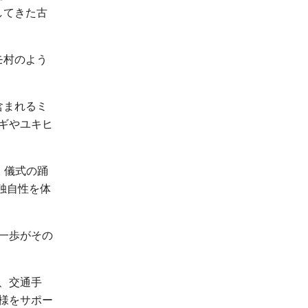
してきた古
モ村のよう
含まれるミ
ギやユキヒ
、儀式の踊
独自性を体
一歩がその
、交通手
サポ​​ー