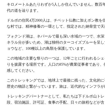
キロメートルあたりわずか5人しか住んでいません。数百
代の道を辿ります。
ドルポの住民4万2000人は、チベット仏教に加えボン教
な村では、精神修養の一環として、指定された納骨堂で天
フォクンド湖は、ネパールで最も深い水域の一つで、水深
ネラル分が多いため、湖は独特のターコイズブルーを呈し
ョウなど、100種以上の鳥類を保護しています。
この地域の主要な祭りの一つは、12年ごとに行われるシ
りを披露する場所です。人口の85%が農業従事者であり
感してください。
このトレッキングでは、地球上で最後に残った、文化的に
歴史の物語と繋がっています。旅は、近代的なインフラが
トレッキングパートナーとして、私たちは下ドルポ山トレ
段、宿泊施設、許可証、食事の手配、日々の旅程などが含ま