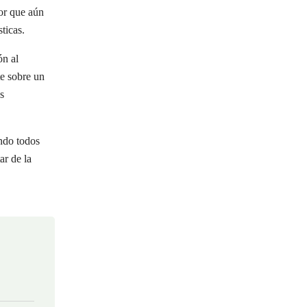
or que aún
ticas.
ón al
e sobre un
s
ando todos
ar de la