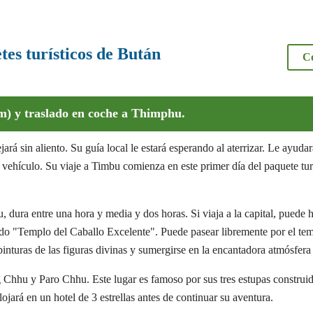
tes turísticos de Bután
C
m) y traslado en coche a Thimphu.
ará sin aliento. Su guía local le estará esperando al aterrizar. Le ayuda
l vehículo. Su viaje a Timbu comienza en este primer día del paquete tur
, dura entre una hora y media y dos horas. Si viaja a la capital, puede 
o "Templo del Caballo Excelente". Puede pasear libremente por el te
 pinturas de las figuras divinas y sumergirse en la encantadora atmósfera 
 Chhu y Paro Chhu. Este lugar es famoso por sus tres estupas construi
alojará en un hotel de 3 estrellas antes de continuar su aventura.