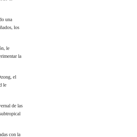
ndo una
ñados, los
ón, le
erimentar la
zong, el
d le
ernal de las
subtropical
adas con la