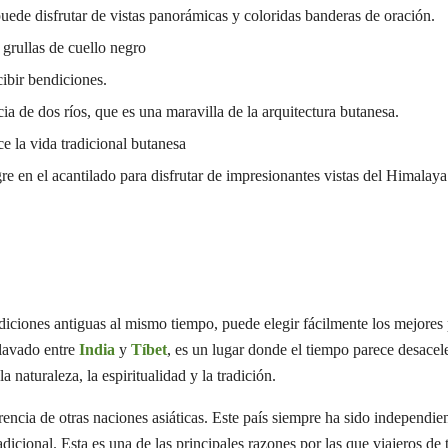
de disfrutar de vistas panorámicas y coloridas banderas de oración.
 grullas de cuello negro
ibir bendiciones.
a de dos ríos, que es una maravilla de la arquitectura butanesa.
e la vida tradicional butanesa
e en el acantilado para disfrutar de impresionantes vistas del Himalaya
adiciones antiguas al mismo tiempo, puede elegir fácilmente los mejores
​‍​‌‍​‍‌ enclavado entre
India
y
Tíbet
, es un lugar donde el tiempo parece desacel
naturaleza, la espiritualidad y la tradición.
encia de otras naciones asiáticas. Este país siempre ha sido independie
radicional. Esta es una de las principales razones por las que viajeros de 