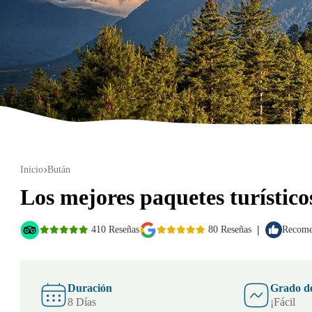
Inicio
Bután
Los mejores paquetes turístic
|
410 Reseñas
80 Reseñas
Recomen
Duración
Grado de
8 Días
¡Fácil