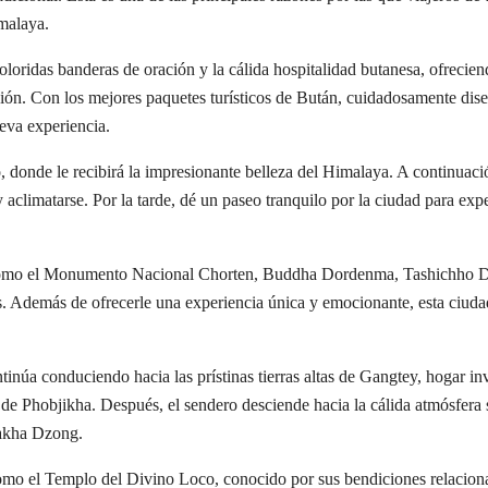
malaya.
coloridas banderas de oración y la cálida hospitalidad butanesa, ofrecie
xión. Con los mejores paquetes turísticos de Bután, cuidadosamente dise
eva experiencia.
o, donde le recibirá la impresionante belleza del Himalaya. A continuaci
 aclimatarse. Por la tarde, dé un paseo tranquilo por la ciudad para exp
bu, como el Monumento Nacional Chorten, Buddha Dordenma, Tashichho D
. Además de ofrecerle una experiencia única y emocionante, esta ciuda
núa conduciendo hacia las prístinas tierras altas de Gangtey, hogar inv
le de Phobjikha. Después, el sendero desciende hacia la cálida atmósfera 
nakha Dzong.
mo el Templo del Divino Loco, conocido por sus bendiciones relacion