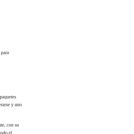
 para
 paquetes
erarse y uno
nte, con su
todo el