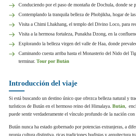
Conduciendo por el paso de montaña de Dochula, donde se pue
Contemplando la tranquila belleza de Phobjikha, hogar de las
Visita a Chimi Lhakhang, el templo del Divino Loco, para rec
Visita a la hermosa fortaleza, Punakha Dzong, en la confluenci
Explorando la belleza virgen del valle de Haa, donde prevalec
Caminando cuesta arriba hasta el Monasterio del Nido del Tigr
terminar.
Tour por Bután
Introducción del viaje
Si está buscando un destino único que ofrezca belleza natural y tr
turísticos de Bután en el hermoso reino del Himalaya.
Bután
, ​‍​‌‍​‍‌
puede sentir verdaderamente el vínculo profundo de la nación con la 
Bután nunca ha estado gobernado por potencias extranjeras, a difer
propia cultura distintiva, ricas tradiciones budistas y arquitectura t