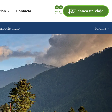
0
0
Planea un viaje
ción
Contacto
saporte indio.
Idioma