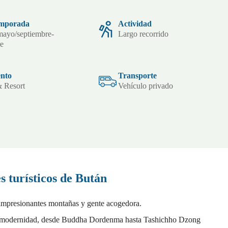
emporada
Actividad
mayo/septiembre-
Largo recorrido
re
ento
Transporte
& Resort
Vehículo privado
s turísticos de Bután
 impresionantes montañas y gente acogedora.
ión y modernidad, desde Buddha Dordenma hasta Tashichho Dzong