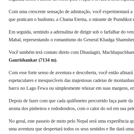
Com uma crescente sensação de admiração, você experimentará a 
que praticam o budismo, a Chama Eterna, o mirante de Pumdikot 
Em seguida, sentindo a adrenalina de dirigir sob o farfalhar do v
Mahal, representando o romantismo do General Khadga Shamshe
Você também terá contato direto com Dhaulagiri, Machhapuchhare
Gaurishankar (7134 m)
.
Com esse forte senso de aventura e descoberta, você então afinará 
espetaculares e inesquecíveis das majestosas cadeias de montanha
barco no Lago Fewa ou simplesmente relaxar em suas margens, e
Depois de fazer com que cada quilômetro percorrido faça parte da s
aroma dos pinheiros e rododendros, com o calor do sol em sua pe
No geral, este passeio de moto pelo Nepal será uma experiência q
uma aventura que despertará todos os seus sentidos e lhe dará uma