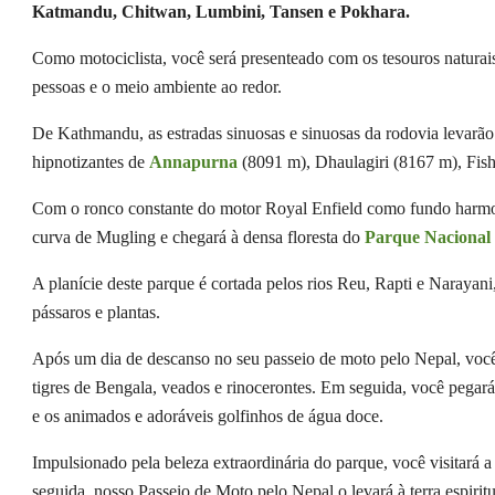
Katmandu, Chitwan, Lumbini, Tansen e Pokhara.
Como motociclista, você será presenteado com os tesouros naturai
pessoas e o meio ambiente ao redor.
De Kathmandu, as estradas sinuosas e sinuosas da rodovia levarão 
hipnotizantes de
Annapurna
(8091 m), Dhaulagiri (8167 m), Fish
Com o ronco constante do motor Royal Enfield como fundo harmoni
curva de Mugling e chegará à densa floresta do
Parque Nacional
A planície deste parque é cortada pelos rios Reu, Rapti e Narayani,
pássaros e plantas.
Após um dia de descanso no seu passeio de moto pelo Nepal, você pa
tigres de Bengala, veados e rinocerontes. Em seguida, você pegará
e os animados e adoráveis ​​golfinhos de água doce.
Impulsionado pela beleza extraordinária do parque, você visitará 
seguida, nosso Passeio de Moto pelo Nepal o levará à terra espiri