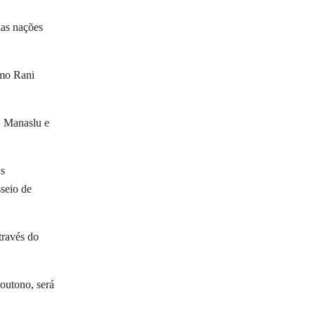
ias nações
omo Rani
, Manaslu e
as
seio de
través do
outono, será