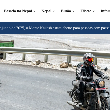
Passeio no Nepal
Nepal
Butão
Tibete
Info
 de junho de 2025, o Monte Kailash estará aberto para pessoas com passa