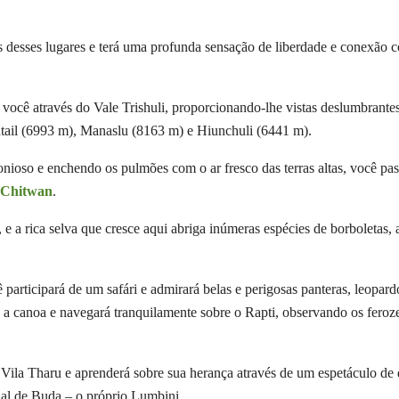
s desses lugares e terá uma profunda sensação de liberdade e conexão 
você através do Vale Trishuli, proporcionando-lhe vistas deslumbrante
tail (6993 m), Manaslu (8163 m) e Hiunchuli (6441 m).
oso e enchendo os pulmões com o ar fresco das terras altas, você pas
 Chitwan
.
 e a rica selva que cresce aqui abriga inúmeras espécies de borboletas, 
rticipará de um safári e admirará belas e perigosas panteras, leopardo
 a canoa e navegará tranquilamente sobre o Rapti, observando os feroz
a Vila Tharu e aprenderá sobre sua herança através de um espetáculo d
tual de Buda – o próprio Lumbini.