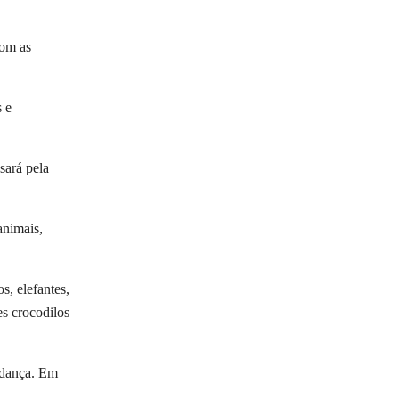
com as
s e
sará pela
animais,
s, elefantes,
es crocodilos
e dança. Em