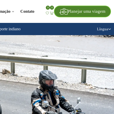
0
0
Planejar uma viagem
rmação
Contato
porte indiano
Língua