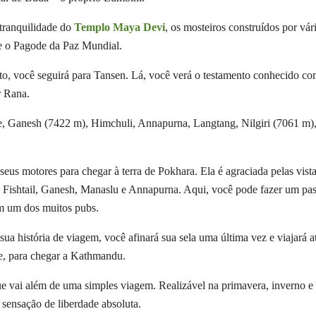
tranquilidade do
Templo Maya Devi
, os mosteiros construídos por vár
e o Pagode da Paz Mundial.
ento, você seguirá para Tansen. Lá, você verá o testamento conhecido c
r Rana.
, Ganesh (7422 m), Himchuli, Annapurna, Langtang, Nilgiri (7061 m)
seus motores para chegar à terra de Pokhara. Ela é agraciada pelas vist
s Fishtail, Ganesh, Manaslu e Annapurna. Aqui, você pode fazer um pas
m um dos muitos pubs.
ua história de viagem, você afinará sua sela uma última vez e viajará a
le, para chegar a Kathmandu.
ue vai além de uma simples viagem. Realizável na primavera, inverno e 
 sensação de liberdade absoluta.